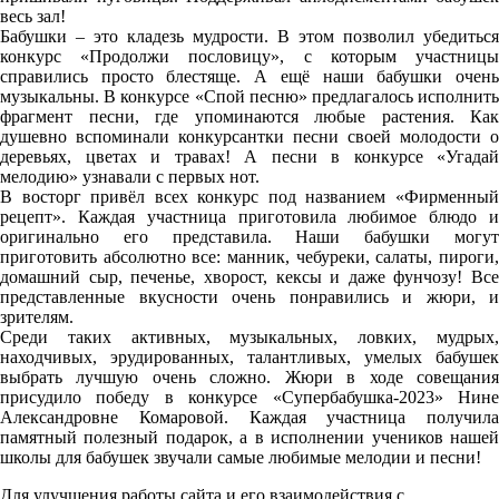
весь зал!
Бабушки – это кладезь мудрости. В этом позволил убедиться
конкурс «Продолжи пословицу», с которым участницы
справились просто блестяще. А ещё наши бабушки очень
музыкальны. В конкурсе «Спой песню» предлагалось исполнить
фрагмент песни, где упоминаются любые растения. Как
душевно вспоминали конкурсантки песни своей молодости о
деревьях, цветах и травах! А песни в конкурсе «Угадай
мелодию» узнавали с первых нот.
В восторг привёл всех конкурс под названием «Фирменный
рецепт». Каждая участница приготовила любимое блюдо и
оригинально его представила. Наши бабушки могут
приготовить абсолютно все: манник, чебуреки, салаты, пироги,
домашний сыр, печенье, хворост, кексы и даже фунчозу! Все
представленные вкусности очень понравились и жюри, и
зрителям.
Среди таких активных, музыкальных, ловких, мудрых,
находчивых, эрудированных, талантливых, умелых бабушек
выбрать лучшую очень сложно. Жюри в ходе совещания
присудило победу в конкурсе «Супербабушка-2023» Нине
Александровне Комаровой. Каждая участница получила
памятный полезный подарок, а в исполнении учеников нашей
школы для бабушек звучали самые любимые мелодии и песни!
Для улучшения работы сайта и его взаимодействия с