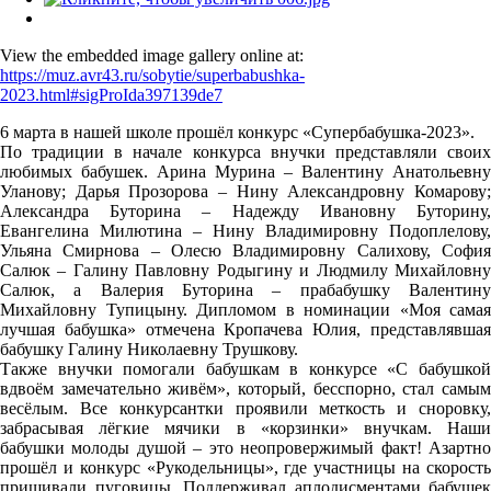
View the embedded image gallery online at:
https://muz.avr43.ru/sobytie/superbabushka-
2023.html#sigProIda397139de7
6 марта в нашей школе прошёл конкурс «Супербабушка-2023».
По традиции в начале конкурса внучки представляли своих
любимых бабушек. Арина Мурина – Валентину Анатольевну
Уланову; Дарья Прозорова – Нину Александровну Комарову;
Александра Буторина – Надежду Ивановну Буторину,
Евангелина Милютина – Нину Владимировну Подоплелову,
Ульяна Смирнова – Олесю Владимировну Салихову, София
Салюк – Галину Павловну Родыгину и Людмилу Михайловну
Салюк, а Валерия Буторина – прабабушку Валентину
Михайловну Тупицыну. Дипломом в номинации «Моя самая
лучшая бабушка» отмечена Кропачева Юлия, представлявшая
бабушку Галину Николаевну Трушкову.
Также внучки помогали бабушкам в конкурсе «С бабушкой
вдвоём замечательно живём», который, бесспорно, стал самым
весёлым. Все конкурсантки проявили меткость и сноровку,
забрасывая лёгкие мячики в «корзинки» внучкам. Наши
бабушки молоды душой – это неопровержимый факт! Азартно
прошёл и конкурс «Рукодельницы», где участницы на скорость
пришивали пуговицы. Поддерживал аплодисментами бабушек