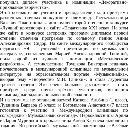
получила диплом участника в номинации «Декоративно-
прикладное творчество».
Этой осенью наши ученики и преподаватели стали призёрами
различных заочных конкурсов и олимпиад. Третьеклассница
Валерия Пластинина – дипломант второй степени в конкурсе
«Лучший кроссворд» на сайте «Педагогика XXI века». На этом
же сайте в конкурсе авторских программ дипломом первой
степени отмечена программа по сольному пению Анны
Александровны Сидор. На сайте международного сообщества
педагогов «Я – учитель!» презентация по музыкальной
литературе, составленная Марией Александровной Гониной,
стала одной из лучших в номинации «Методические
разработки». А семиклассница Трушкова Виктория решилась
поучаствовать в международной олимпиаде по музыкальной
литературе на образовательном портале «Музыкознайка»,
выбрав тему «Творчество М.И. Глинки», и стала лауреатом
третьей степени! Это очень большое достижение – стать
призёром среди почти трёхсот участников, выполнив
олимпиадные задания повышенной сложности.
И на этом мы не останавливаемся! Каткова Альбина (1 класс),
Лузянина Варвара (5 класс) и Богомолова Анастасия (7 класс)
готовятся к участию в Международной олимпиаде по
сольфеджио «Музыкальный снегопад». Первоклассницы Арина
и Дария Мурины и второклассница Алёна Карачева выполнили
задания Всероссийской музыкальной олимпиады «Весёлые