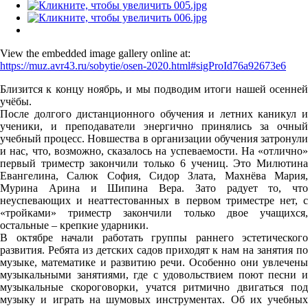
View the embedded image gallery online at:
https://muz.avr43.ru/sobytie/osen-2020.html#sigProId76a92673e6
Близится к концу ноябрь, и мы подводим итоги нашей осенней
учёбы.
После долгого дистанционного обучения и летних каникул и
ученики, и преподаватели энергично принялись за очный
учебный процесс. Новшества в организации обучения затронули
и нас, что, возможно, сказалось на успеваемости. На «отлично»
первый триместр закончили только 6 учениц. Это Милютина
Евангелина, Салюк София, Сидор Злата, Махнёва Мария,
Мурина Арина и Шипина Вера. Зато радует то, что
неуспевающих и неаттестованных в первом триместре нет, с
«тройками» триместр закончили только двое учащихся,
остальные – крепкие ударники.
В октябре начали работать группы раннего эстетического
развития. Ребята из детских садов приходят к нам на занятия по
музыке, математике и развитию речи. Особенно они увлечены
музыкальными занятиями, где с удовольствием поют песни и
музыкальные скороговорки, учатся ритмично двигаться под
музыку и играть на шумовых инструментах. Об их учебных