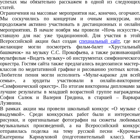
успехах мы обязательно расскажем в одной из следующих
статей.
Ограничения на массовые мероприятия нас, конечно, огорчают.
Мы соскучились по концертам и очным конкурсам, но
продолжаем активно участвовать в дистанционных и онлайн
мероприятиях. В начале ноября мы провели «Ночь искусств»,
ставшую для нас уже традиционной. Для участия в этой
Всероссийской акции был создан
специальный сайт
, где вс
желающие могли посмотреть фильм-балет «Хрустальный
башмачок» на музыку С.С. Прокофьева, а также развивающий
мультфильм «Видеть музыку» об инструментах симфонического
оркестра. Гостям сайта также предлагались видеозаписи мастер-
классов по медитативной графике и рисованию уютных котов.
Любители пения могли исполнить «Мульт-караоке для всей
семьи», а эрудиты участвовали в онлайн-викторине
«Симфонический оркестр». По итогам викторины дипломами за
лучшие результаты в младшей возрастной группе награждены
София Салюк и Валерия Гридина, в старшей – Варвара
Лузянина.
В рамках акции мы провели школьный конкурс «О музыке с
выдумкой». Среди конкурсных работ были и интересные
рисунки, и оригинальные фотографии на сюжеты любимых
музыкальных произведений, а на Всероссийский конкурс
отправилась поделка на тему русской песни «Курочка»
Екатерины Карнауховой (подготовительный класс). Катя