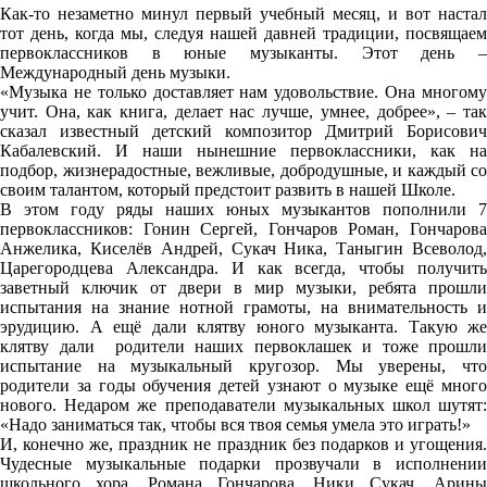
Как-то незаметно минул первый учебный месяц, и вот настал
тот день, когда мы, следуя нашей давней традиции, посвящаем
первоклассников в юные музыканты. Этот день –
Международный день музыки.
«Музыка не только доставляет нам удовольствие. Она многому
учит. Она, как книга, делает нас лучше, умнее, добрее», – так
сказал известный детский композитор Дмитрий Борисович
Кабалевский. И наши нынешние первоклассники, как на
подбор, жизнерадостные, вежливые, добродушные, и каждый со
своим талантом, который предстоит развить в нашей Школе.
В этом году ряды наших юных музыкантов пополнили 7
первоклассников: Гонин Сергей, Гончаров Роман, Гончарова
Анжелика, Киселёв Андрей, Сукач Ника, Таныгин Всеволод,
Царегородцева Александра. И как всегда, чтобы получить
заветный ключик от двери в мир музыки, ребята прошли
испытания на знание нотной грамоты, на внимательность и
эрудицию. А ещё дали клятву юного музыканта. Такую же
клятву дали родители наших первоклашек и тоже прошли
испытание на музыкальный кругозор. Мы уверены, что
родители за годы обучения детей узнают о музыке ещё много
нового. Недаром же преподаватели музыкальных школ шутят:
«Надо заниматься так, чтобы вся твоя семья умела это играть!»
И, конечно же, праздник не праздник без подарков и угощения.
Чудесные музыкальные подарки прозвучали в исполнении
школьного хора, Романа Гончарова, Ники Сукач, Арины