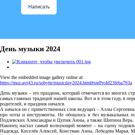
Написать
День музыки 2024
View the embedded image gallery online at:
https://muz.avr43.ru/sobytie/musicday2024.html#sigProId23feba793a
День музыки – это праздник, который отмечается во многих ст
самых главных традиций нашей школы. Вот и в этом году, в пе
родителей, и праздник начался.
А начался он с приветственных слов ведущих – Аллы Сергеевн
про ноты и инструменты. Не обошлось и без музыкальных по
Подлевских Александры и Цупик Анны, а также Шипина Вера.
Наконец настал самый волнующий момент – на сцену подняли
Надежда, Киселёв Алексей, Констман Анна, Лебедева Марья, М