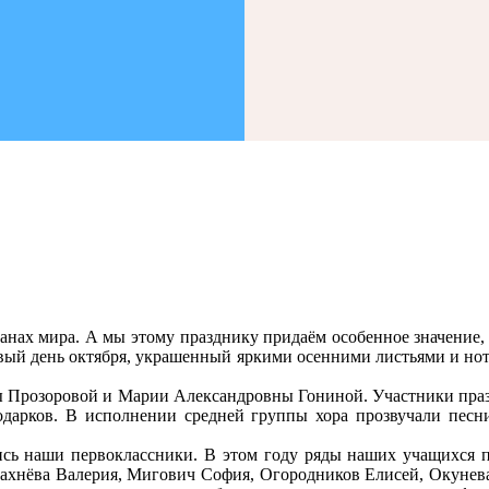
ранах мира. А мы этому празднику придаём особенное значение
рвый день октября, украшенный яркими осенними листьями и но
ы Прозоровой и Марии Александровны Гониной. Участники праз
дарков. В исполнении средней группы хора прозвучали песни
сь наши первоклассники. В этом году ряды наших учащихся 
ахнёва Валерия, Мигович София, Огородников Елисей, Окунева