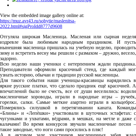
View the embedded image gallery online at:
https://muz.avr43.ru/sobytie/maslenitsa-
2022.html#sigProIdd8777d9608
Отгуляла широкая Масленица. Масленая или сырная неделя
издревле была любимым народным праздником. И пусть
нынешняя масленица пришлась на учебную неделю, проводить
зиму и встретить весну мы решили с размахом – дружно, весело,
задорно.
Всю неделю наши ученики с нетерпением ждали праздника.
Преподаватели оформили красочный стенд, где каждый мог
узнать историю, обычаи и традиции русской масленицы.
Для такого события наши ученицы-красавицы нарядились в
яркие русские платки, что сделало праздник ещё красочней. А
впечатлений было не счесть, все от души веселились: водили
масленичные хороводы, играли в народные игры – ручеёк,
горелки, салки. Самые меткие азартно играли в кольцеброс.
Померялись силушкой в перетягивании каната. Команды
«Блины» и «Лепёшки» участвовали в шуточных эстафетах: с
чугунками и ухватами, вёдрами, в мешках, на метле и даже с
калачами! Во время конкурсов звучали масленичные песни –
такие заводные, что ноги сами просились в пляс!
А в актовом зале участников масленичных забав ждал