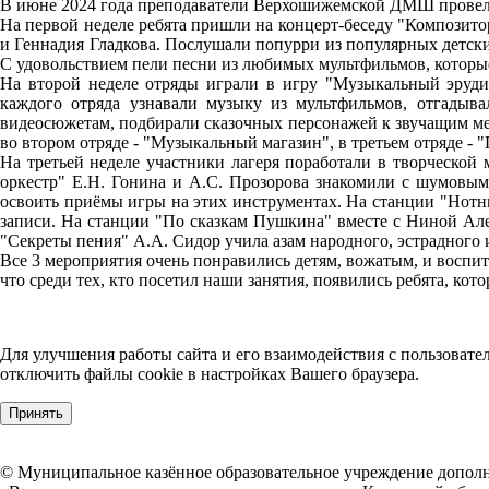
В июне 2024 года преподаватели Верхошижемской ДМШ провели 
На первой неделе ребята пришли на концерт-беседу "Композито
и Геннадия Гладкова. Послушали попурри из популярных детс
С удовольствием пели песни из любимых мультфильмов, которые
На второй неделе отряды играли в игру "Музыкальный эруди
каждого отряда узнавали музыку из мультфильмов, отгадыв
видеосюжетам, подбирали сказочных персонажей к звучащим мел
во втором отряде - "Музыкальный магазин", в третьем отряде - 
На третьей неделе участники лагеря поработали в творческо
оркестр" Е.Н. Гонина и А.С. Прозорова знакомили с шумовым
освоить приёмы игры на этих инструментах. На станции "Нотн
записи. На станции "По сказкам Пушкина" вместе с Ниной Ал
"Секреты пения" А.А. Сидор учила азам народного, эстрадного 
Все 3 мероприятия очень понравились детям, вожатым, и воспи
что среди тех, кто посетил наши занятия, появились ребята, кот
Для улучшения работы сайта и его взаимодействия с пользовате
отключить файлы cookie в настройках Вашего браузера.
Принять
© Муниципальное казённое образовательное учреждение дополн