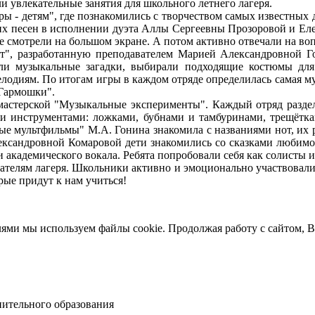
увлекательные занятия для школьного летнего лагеря.
ры - детям", где познакомились с творчеством самых известных
ких песен в исполнении дуэта Аллы Сергеевны Прозоровой и Е
 смотрели на большом экране. А потом активно отвечали на во
т", разработанную преподавателем Марией Александровной Г
али музыкальные загадки, выбирали подходящие костюмы дл
одиям. По итогам игры в каждом отряде определилась самая му
"Гармошки".
й мастерской "Музыкальные эксперименты". Каждый отряд разд
и инструментами: ложками, бубнами и тамбуринами, трещётка
ые мультфильмы" М.А. Гонина знакомила с названиями нот, их 
ександровной Комаровой дети знакомились со сказками любимо
и академического вокала. Ребята попробовали себя как солисты 
тателям лагеря. Школьники активно и эмоционально участвовали
орые придут к нам учиться!
лями мы используем файлы cookie. Продолжая работу с сайтом, В
ительного образования