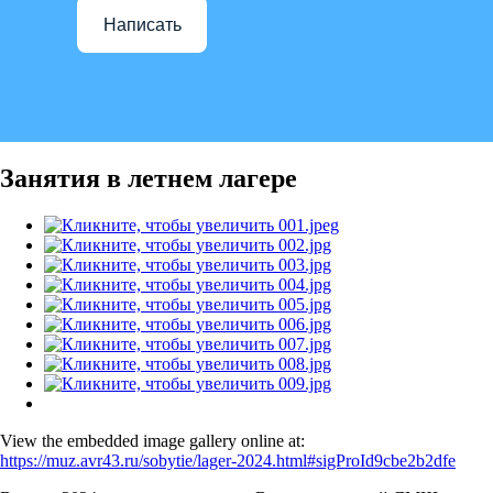
Написать
Занятия в летнем лагере
View the embedded image gallery online at:
https://muz.avr43.ru/sobytie/lager-2024.html#sigProId9cbe2b2dfe