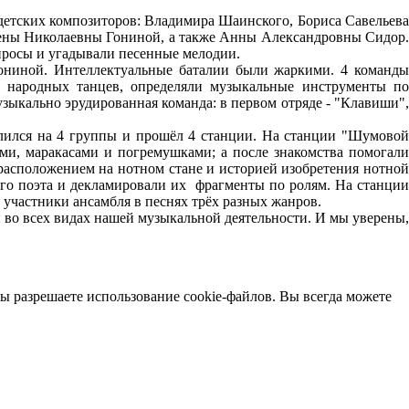
 детских композиторов: Владимира Шаинского, Бориса Савельева
лены Николаевны Гониной, а также Анны Александровны Сидор.
просы и угадывали песенные мелодии.
ониной. Интеллектуальные баталии были жаркими. 4 команды
я народных танцев, определяли музыкальные инструменты по
зыкально эрудированная команда: в первом отряде - "Клавиши",
елился на 4 группы и прошёл 4 станции. На станции "Шумовой
ми, маракасами и погремушками; а после знакомства помогали
расположением на нотном стане и историей изобретения нотной
го поэта и декламировали их фрагменты по ролям. На станции
и участники ансамбля в песнях трёх разных жанров.
 во всех видах нашей музыкальной деятельности. И мы уверены,
ы разрешаете использование cookie-файлов. Вы всегда можете