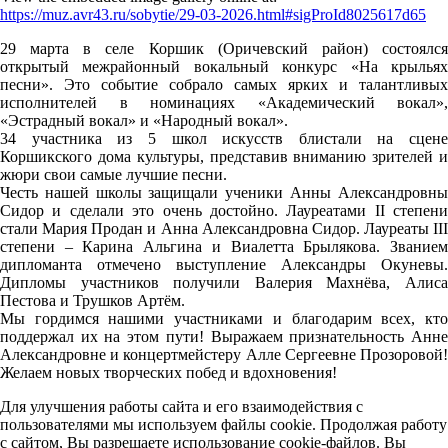
https://muz.avr43.ru/sobytie/29-03-2026.html#sigProId8025617d65
29 марта в селе Коршик (Оричевский район) состоялся
открытый межрайонный вокальный конкурс «На крыльях
песни». Это событие собрало самых ярких и талантливых
исполнителей в номинациях «Академический вокал»,
«Эстрадный вокал» и «Народный вокал».
34 участника из 5 школ искусств блистали на сцене
Коршикского дома культуры, представив вниманию зрителей и
жюри свои самые лучшие песни.
Честь нашей школы защищали ученики Анны Александровны
Сидор и сделали это очень достойно. Лауреатами II степени
стали Мария Продан и Анна Александровна Сидор. Лауреаты III
степени – Карина Альгина и Виалетта Брылякова. Званием
дипломанта отмечено выступление Александры Окуневы.
Дипломы участников получили Валерия Махнёва, Алиса
Пестова и Трушков Артём.
Мы гордимся нашими участниками и благодарим всех, кто
поддержал их на этом пути! Выражаем признательность Анне
Александровне и концертмейстеру Алле Сергеевне Прозоровой!
Желаем новых творческих побед и вдохновения!
Для улучшения работы сайта и его взаимодействия с
пользователями мы используем файлы cookie. Продолжая работу
с сайтом, Вы разрешаете использование cookie-файлов. Вы