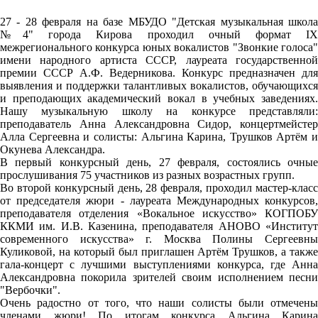
27 - 28 февраля на базе МБУДО "Детская музыкальная школа
№4" города Кирова проходил очный формат IX
межрегионального конкурса юных вокалистов "Звонкие голоса"
имени народного артиста СССР, лауреата государственной
премии СССР А.Ф. Ведерникова. Конкурс предназначен для
выявления и поддержки талантливых вокалистов, обучающихся
и преподающих академический вокал в учебных заведениях.
Нашу музыкальную школу на конкурсе представляли:
преподаватель Анна Александровна Сидор, концертмейстер
Алла Сергеевна и солисты: Альгина Карина, Трушков Артём и
Окунева Александра.
В первый конкурсный день, 27 февраля, состоялись очные
прослушивания 75 участников из разных возрастных групп.
Во второй конкурсный день, 28 февраля, проходил мастер-класс
от председателя жюри - лауреата Международных конкурсов,
преподавателя отделения «Вокальное искусство» КОГПОБУ
ККМИ им. И.В. Казенина, преподавателя АНОВО «Институт
современного искусства» г. Москва Полины Сергеевны
Куликовой, на который был приглашен Артём Трушков, а также
гала-концерт с лучшими выступлениями конкурса, где Анна
Александровна покорила зрителей своим исполнением песни
"Вербочки".
Очень радостно от того, что наши солисты были отмечены
членами жюри! По итогам конкурса Альгина Карина