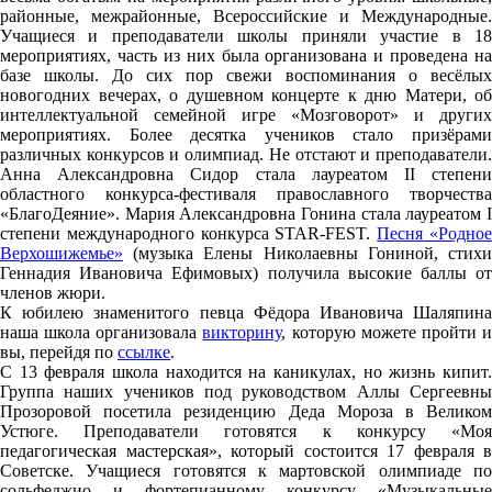
районные, межрайонные, Всероссийские и Международные.
Учащиеся и преподаватели школы приняли участие в 18
мероприятиях, часть из них была организована и проведена на
базе школы. До сих пор свежи воспоминания о весёлых
новогодних вечерах, о душевном концерте к дню Матери, об
интеллектуальной семейной игре «Мозговорот» и других
мероприятиях. Более десятка учеников стало призёрами
различных конкурсов и олимпиад. Не отстают и преподаватели.
Анна Александровна Сидор стала лауреатом II степени
областного конкурса-фестиваля православного творчества
«БлагоДеяние». Мария Александровна Гонина стала лауреатом I
степени международного конкурса STAR-FEST.
Песня «Родно
Верхошижемье»
(музыка Елены Николаевны Гониной, стихи
Геннадия Ивановича Ефимовых) получила высокие баллы от
членов жюри.
К юбилею знаменитого певца Фёдора Ивановича Шаляпина
наша школа организовала
викторину
, которую можете пройти 
вы, перейдя по
ссылке
.
С 13 февраля школа находится на каникулах, но жизнь кипит.
Группа наших учеников под руководством Аллы Сергеевны
Прозоровой посетила резиденцию Деда Мороза в Великом
Устюге. Преподаватели готовятся к конкурсу «Моя
педагогическая мастерская», который состоится 17 февраля в
Советске. Учащиеся готовятся к мартовской олимпиаде по
сольфеджио и фортепианному конкурсу «Музыкальные