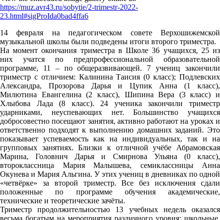
https://muz.avr43.ru/sobytie/2-trimestr-2022-
23.html#sigProIda0bad4ffa6
14 февраля на педагогическом совете Верхошижемской
музыкальной школы были подведены итоги второго триместра.
На момент окончания триместра в Школе 36 учащихся, 25 из
них учатся по предпрофессиональной образовательной
программе, 11 – по общеразвивающей. 7 учениц закончили
триместр с отличием: Калинина Таисия (0 класс); Подлевских
Александра, Прозорова Дарья и Цупик Анна (1 класс),
Милютина Евангелина (2 класс), Шипина Вера (3 класс) и
Хлыбова Лада (8 класс). 24 ученика закончили триместр
ударниками, неуспевающих нет. Большинство учащихся
добросовестно посещают занятия, активно работают на уроках и
ответственно подходят к выполнению домашних заданий. Это
показывает успеваемость как на индивидуальных, так и на
групповых занятиях. Близки к отличной учёбе Абрамовская
Марина, Головнич Дарья и Смирнова Ульяна (0 класс),
второклассница Мария Малышева, семиклассницы Анна
Окунева и Мария Альгина. У этих учениц в дневниках по одной
«четвёрке» за второй триместр. Все без исключения сдали
положенные по программе обучения академические,
технические и теоретические зачёты.
Триместр продолжительностью 13 учебных недель оказался
весьма богатым на мероприятия различного уровня: школьные,