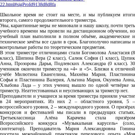
22.html#sigProId9138d8d8fa
Школьное время не стоит на месте, и мы публикуем итоги
второго, самого продолжительного триместра.
Увы, карантинные меры не миновали и нашу школу, почти треть
учебного времени мы провели на дистанционном обучении, но
учебный план выполнили в полном объёме, академические и
техническое зачёты все сдали в срок. Благополучно написаны и
контрольные работы по теоретическим предметам.
В этом триместре отличницами стали Богомолова Анастасия (8
класс), Шипина Вера (2 класс), Салюк София (1 класс), Цупик
Анна, Прозорова Дарья, Подлевских Александра (0 класс). 30
учеников окончили триместр на «4» и «5». Близки к отличной
учёбе Милютина Евангелина, Махнёва Мария, Пластинина
Софья и Пластинина Валерия, Альгина Мария, Окунева Анна,
Хлыбова Лада – у этих учениц вышло по одной четвёрке за
триместр. Неаттестованных и неуспевающих за триместр нет.
Преподаватели и учащиеся за время триместра приняли участие
в 24 мероприятиях. Из них 2 – областного уровня, 5 –
всероссийского уровня, 2 – международного уровня. О призёрах
конкурсов и фестивалей мы писали в предыдущих статьях.
Третьеклассница Алёна Карачева стала призёром
Всероссийского конкурса «Музыкальная карусель» (соло,
синтезатор). Преподаватель Мария Александровна Гонина
посетила межрайонный практикум передового опыта «Моя