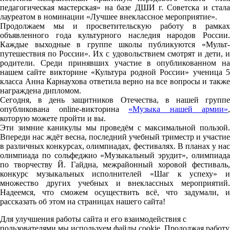
педагогическая мастерская» на базе ДШИ г. Советска и стала
лауреатом в номинации «Лучшее внеклассное мероприятие».
Продолжаем мы и просветительскую работу в рамках
объявленного года культурного наследия народов России.
Каждые выходные в группе школы публикуются «Мульт-
путешествия по России». Их с удовольствием смотрят и дети, и
родители. Среди принявших участие в опубликованном на
нашем сайте викторине «Культура родной России» ученица 5
класса Анна Карнаухова ответила верно на все вопросы и также
награждена дипломом.
Сегодня, в день защитников Отечества, в нашей группе
опубликована online-викторина
«Музыка нашей армии»
,
которую можете пройти и вы.
Эти зимние каникулы мы проведём с максимальной пользой.
Впереди нас ждёт весна, последний учебный триместр и участие
в различных конкурсах, олимпиадах, фестивалях. В планах у нас
олимпиада по сольфеджио «Музыкальный эрудит», олимпиада
по творчеству Й. Гайдна, межрайонный хоровой фестиваль,
конкурс музыкальных исполнителей «Шаг к успеху» и
множество других учебных и внеклассных мероприятий.
Надеемся, что сможем осуществить всё, что задумали, и
рассказать об этом на страницах нашего сайта!
Для улучшения работы сайта и его взаимодействия с
пользователями мы используем файлы cookie. Продолжая работу