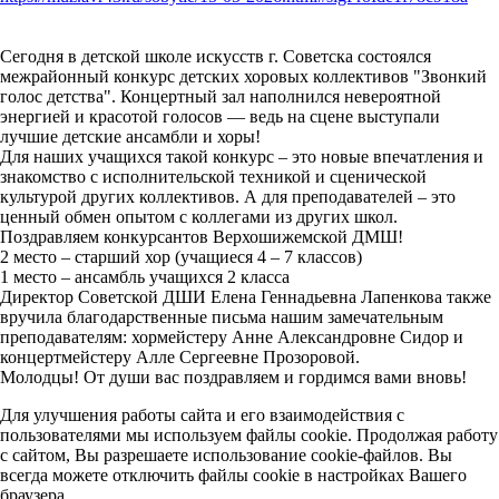
Сегодня в детской школе искусств г. Советска состоялся
межрайонный конкурс детских хоровых коллективов "Звонкий
голос детства". Концертный зал наполнился невероятной
энергией и красотой голосов — ведь на сцене выступали
лучшие детские ансамбли и хоры!
Для наших учащихся такой конкурс – это новые впечатления и
знакомство с исполнительской техникой и сценической
культурой других коллективов. А для преподавателей – это
ценный обмен опытом с коллегами из других школ.
Поздравляем конкурсантов Верхошижемской ДМШ!
2 место – старший хор (учащиеся 4 – 7 классов)
1 место – ансамбль учащихся 2 класса
Директор Советской ДШИ Елена Геннадьевна Лапенкова также
вручила благодарственные письма нашим замечательным
преподавателям: хормейстеру Анне Александровне Сидор и
концертмейстеру Алле Сергеевне Прозоровой.
Молодцы! От души вас поздравляем и гордимся вами вновь!
Для улучшения работы сайта и его взаимодействия с
пользователями мы используем файлы cookie. Продолжая работу
с сайтом, Вы разрешаете использование cookie-файлов. Вы
всегда можете отключить файлы cookie в настройках Вашего
браузера.