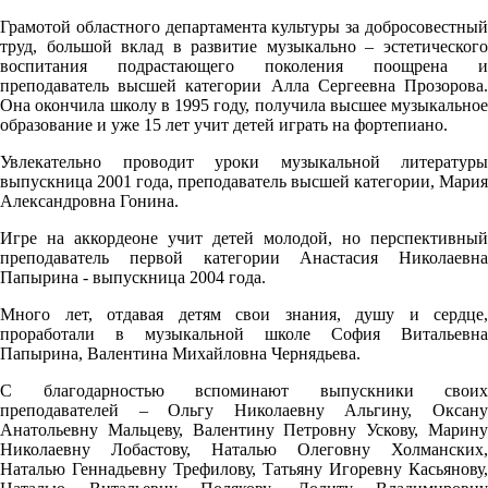
Грамотой областного департамента культуры за добросовестный
труд, большой вклад в развитие музыкально – эстетического
воспитания подрастающего поколения поощрена и
преподаватель высшей категории Алла Сергеевна Прозорова.
Она окончила школу в 1995 году, получила высшее музыкальное
образование и уже 15 лет учит детей играть на фортепиано.
Увлекательно проводит уроки музыкальной литературы
выпускница 2001 года, преподаватель высшей категории, Мария
Александровна Гонина.
Игре на аккордеоне учит детей молодой, но перспективный
преподаватель первой категории Анастасия Николаевна
Папырина - выпускница 2004 года.
Много лет, отдавая детям свои знания, душу и сердце,
проработали в музыкальной школе София Витальевна
Папырина, Валентина Михайловна Чернядьева.
С благодарностью вспоминают выпускники своих
преподавателей – Ольгу Николаевну Альгину, Оксану
Анатольевну Мальцеву, Валентину Петровну Ускову, Марину
Николаевну Лобастову, Наталью Олеговну Холманских,
Наталью Геннадьевну Трефилову, Татьяну Игоревну Касьянову,