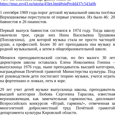
https://muz.avr43.ru/istoria/45let.html#sigProId437c543a0b
1 сентября 1969 года порог детской музыкальной школы посёлка
Верхошижемье переступили её первые ученики. Их было 46: 20
баянистов и 26 пианистов.
Первый выпуск баянистов состоялся в 1974 году. Тогда школу
окончили трое, среди них Нина Васильевна Трушкова
(Поплаухина), для которой музыка стала не просто частицей
души, а профессией. Более 30 лет преподавала она музыку в
родной музыкальной, а затем в общеобразовательной школе.
Менялся преподавательский состав, но без малого 30 лет
директором школы оставалась Елена Николаевна Гонина –
выпускница 1976 года, ныне преподаватель высшей категории,
награждённая Почётной грамотой Министерства культуры. Под
её руководством дети постигают теорию музыки, учатся играть
на фортепиано и ложках, петь в хоре.
29 лет учит детей музыке выпускница школы, преподаватель
высшей категории Любовь Сергеевна Тарасова, известная
верхошижемцам, как замечательная гармонистка, дипломант
Всероссийских конкурсов «Играй, гармонь!», отмеченная за
многолетний добросовестный труд Почётной грамотой
департамента культуры Кировской области.