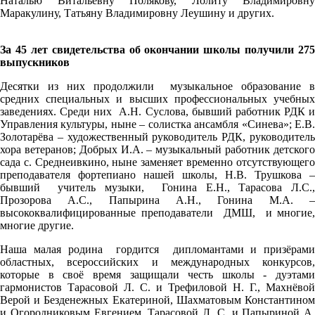
Наталью Витальевну Полякову, Лолиту Владимировну
Маракулину, Татьяну Владимировну Леушину и других.
За 45 лет свидетельства об окончании школы получили 275
выпускников
Десятки из них продолжили музыкальное образование в
средних специальных и высших профессиональных учебных
заведениях. Среди них А.Н. Суслова, бывший работник РДК и
Управления культуры, ныне – солистка ансамбля «Синева»; Е.В.
Золотарёва – художественный руководитель РДК, руководитель
хора ветеранов; Добрых И.А. – музыкальный работник детского
сада с. Среднеивкино, ныне заменяет временно отсутствующего
преподавателя фортепиано нашей школы, Н.В. Трушкова –
бывший учитель музыки, Гонина Е.Н., Тарасова Л.С.,
Прозорова А.С., Папырина А.Н., Гонина М.А. –
высококвалифицированные преподаватели ДМШ, и многие,
многие другие.
Наша малая родина гордится дипломантами и призёрами
областных, всероссийских и международных конкурсов,
которые в своё время защищали честь школы - дуэтами
гармонистов Тарасовой Л. С. и Трефиловой Н. Г., Махнёвой
Верой и Безденежных Екатериной, Шахматовым Константином
и Огородниковым Евгением, Тарасовой Л. С. и Папыриной А.